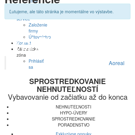
kódy
All-
Ľutujeme, ale táto stránka je momentálne vo výstavbe.
inclusive
service
Založenie
firmy
Účtovníctvo
Kontakt
Zákaznícka
zóna
Prihlásiť
Aoreal
sa
SPROSTREDKOVANIE
NEHNUTEĽNOSTÍ
Vybavovanie od začiatku až do konca
NEHNUTEĽNOSTI
HYPO-ÚVERY
SPROSTREDKOVANIE
PORADENSTVO
Exkluzívne ponuky