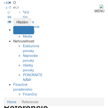
+421
O
948
nás
MENU
00
Náš
99
tím
89
Kariéra
Hľadám
Referencie
Ponúkam
Partneri
Media
Nehnuteľnosti
Exkluzívne
ponuky
Najnovšie
ponuky
Všetky
ponuky
PONÚKNITE
NÁM!
Finančné
poradenstvo
Finančný
dotazník
Home
Referencie
Referencie
Referral